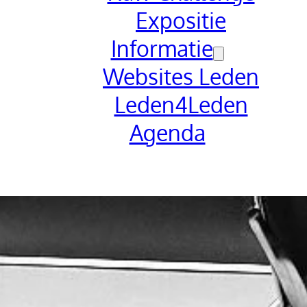
Expositie
Informatie
Websites Leden
Leden4Leden
Agenda