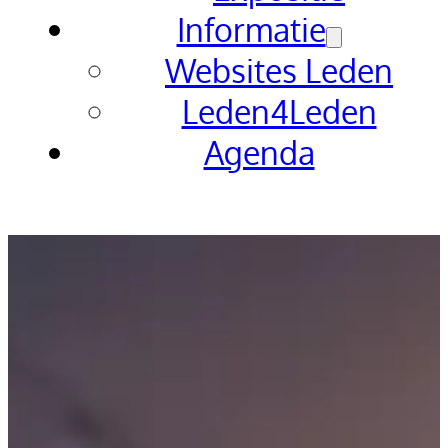
Informatie
Websites Leden
Leden4Leden
Agenda