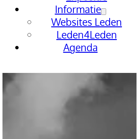
Informatie
Websites Leden
Leden4Leden
Agenda