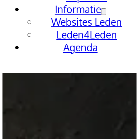
Informatie
Websites Leden
Leden4Leden
Agenda